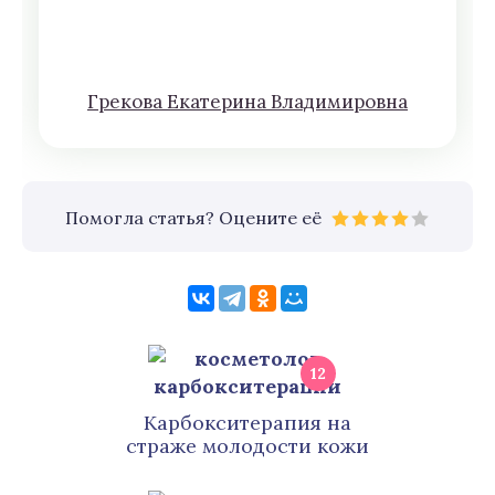
Грeкoва Eкатeринa Влaдимирoвна
Помогла статья? Оцените её
12
Карбокситерапия на
страже молодости кожи