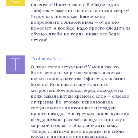
на пятках! Просто капец! В общем, один
лайфхак — вазелин на ночь, и носки сверху!
Утром как новенькая! Еще можно
попробовать с лимончиком — отлично
помогает! А вообще, надо просто следить за
обувью, чтобы не терла, иначе все беды
оттуда!
TrofimovaAria
О, тема супер актуальная! У меня как-то
было, что я на море накупалась, а потом
пятки в кровь натерла. Офигеть, как было
больно! Но я нашла пару классных
хитростей. Во-первых, перед выходом на
пляж мазала пятки кремом с алоэ — спасало
от трения. Во-вторых, использовала
специальные силиконовые накладки —
просто находка! А в-третьих, после купания
всегда делала расслабляющую ванночку с
морской солью, чтобы успокоить кожу.
Теперь с пятками все в порядке, и я снова
готова к пляжным приключениям!