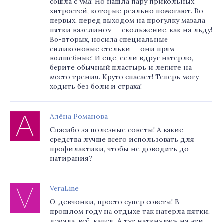
сошла с ума! Но нашла пару прикольных
хитростей, которые реально помогают. Во-
первых, перед выходом на прогулку мазала
пятки вазелином — скольжение, как на льду!
Во-вторых, носила специальные
силиконовые стельки — они прям
волшебные! И еще, если вдруг натерло,
берите обычный пластырь и лепите на
место трения. Круто спасает! Теперь могу
ходить без боли и страха!
Алёна Романова
Спасибо за полезные советы! А какие
средства лучше всего использовать для
профилактики, чтобы не доводить до
натирания?
VeraLine
О, девчонки, просто супер советы! В
прошлом году на отдыхе так натерла пятки,
думала, всё, капец. А тут наткнулась на эти