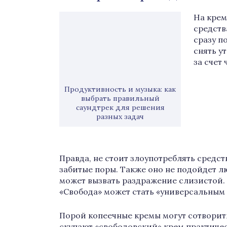
На крем
средств
сразу п
снять у
за счет
Продуктивность и музыка: как
выбрать правильный
саундтрек для решения
разных задач
Правда, не стоит злоупотреблять средс
забитые поры. Также оно не подойдет лю
может вызвать раздражение слизистой. 
«Свобода» может стать «универсальным с
Порой копеечные кремы могут сотворит
скупают «свободовский» крем практичес