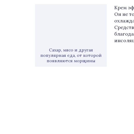
Крем эф
Он не т
охлажда
Средств
благода
инсоляц
Сахар, мясо и другая
популярная еда, от которой
появляются морщины