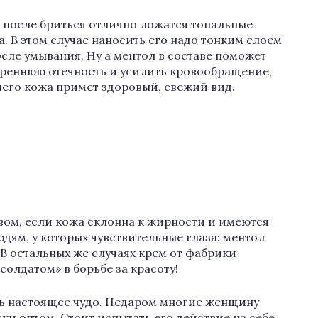
 после бриться отлично ложатся тональные
а. В этом случае наносить его надо тонким слоем
осле умывания. Ну а ментол в составе поможет
треннюю отечность и усилить кровообращение,
 чего кожа примет здоровый, свежий вид.
твом, если кожа склонна к жирности и имеются
дям, у которых чувствительные глаза: ментол
В остальных же случаях крем от фабрики
олдатом» в борьбе за красоту!
ь настоящее чудо. Недаром многие женщину
ки оптом. Стоит испытать его действие на себе