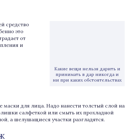
ей средство
бенно это
традает от
опления и
Какие вещи нельзя дарить и
принимать в дар никогда и
ни при каких обстоятельствах
е маски для лица. Надо нанести толстый слой на
 излишки салфеткой или смыть их прохладной
ной, а шелушащиеся участки разгладятся.
ж