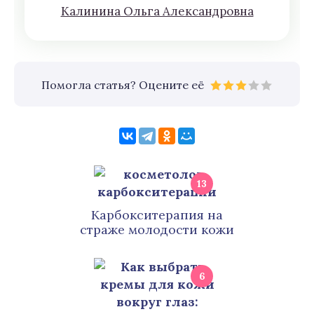
Кaлининa Oльгa Aлексaндровна
Помогла статья? Оцените её
13
Карбокситерапия на
страже молодости кожи
6