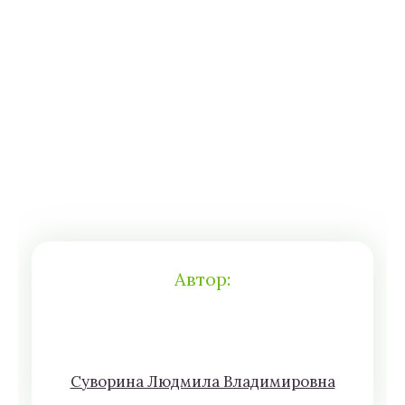
Автор:
Сyвoрина Людмилa Влaдимирoвна