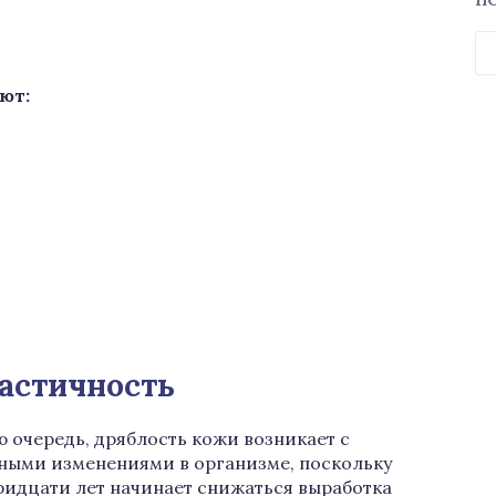
П
Н
ют:
ластичность
ю очередь, дряблость кожи возникает с
ными изменениями в организме, поскольку
ридцати лет начинает снижаться выработка