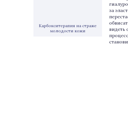
гиалуро
за элас
переста
обвисат
Карбокситерапия на страже
видеть 
молодости кожи
процесс
станови