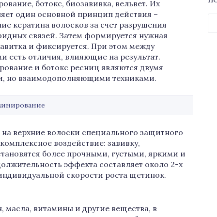
П
ование, ботокс, биозавивка, вельвет. Их
яет один основной принцип действия –
Н
ие кератина волосков за счет разрушения
идных связей. Затем формируется нужная
авитка и фиксируется. При этом между
и есть отличия, влияющие на результат.
ование и ботокс ресниц являются двумя
и, но взаимодополняющими техниками.
минирование
 на верхние волоски специального защитного
 комплексное воздействие: завивку,
тановятся более прочными, густыми, яркими и
должительность эффекта составляет около 2-х
 индивидуальной скорости роста щетинок.
, масла, витамины и другие вещества, в