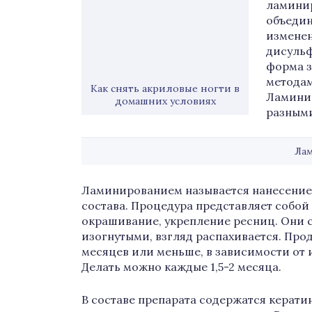
ламинир
объедин
изменен
дисульф
форма з
методам
Как снять акриловые ногти в
Ламинир
домашних условиях
разным
Ла
Ламинированием называется нанесение
состава. Процедура представляет собой
окрашивание, укрепление ресниц. Они с
изогнутыми, взгляд распахивается. Про
месяцев или меньше, в зависимости от
Делать можно каждые 1,5-2 месяца.
В составе препарата содержатся кератин