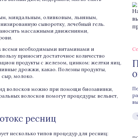
ым, миндальным, оливковым, льняным,
низированную сыворотку, лечебный гель.
 наносить массажными движениями,
рови.
м всеми необходимыми витаминами и
Се
пользу приносит достаточное количество
П
 рацион продукты с железом, цинком: желтки яиц,
 пивные дрожжи, какао. Полезны продукты,
о
 сыр, молоко.
Пе
ид волосков можно при помощи биозавивки,
ра
альных волосков помогут процедуры: вельвет,
вы
отокс ресниц
ует несколько типов процедур для ресниц: