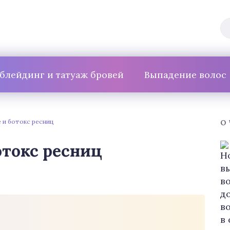
блейдинг и татуаж бровей
Выпадение волос
 и ботокс ресниц
О
токс ресниц