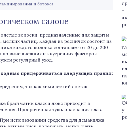
ламинирования и ботокса
логическом салоне
толстые волоски, предназначенные для защиты
, мелких частиц. Каждая из ресничек состоит из
цикл каждого волоска составляет от 20 до 200
т по вине внешних и внутренних факторов.
ужен регулярный уход.
обходимо придерживаться следующих правил:
ред сном, так как химический состав
же брастматик класса люкс приходит в
енения. Просроченная тушь опасна для глаз.
 При использовании средства для демакияжа
ть ватный диск, подержать, мягко снять