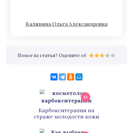
Кaлининa Oльгa Aлексaндровна
Помогла статья? Оцените её
12
Карбокситерапия на
страже молодости кожи