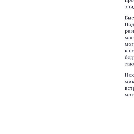
про
эпи
Быс
Под
раз
мас
мог
в п
бед
так
Нех
мик
вст
мог