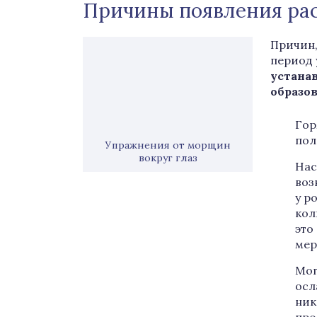
Причины появления рас
Причин,
период 
устана
образо
Гор
пол
Упражнения от морщин
вокруг глаз
Нас
воз
у р
кол
это
мер
Мог
осл
ник