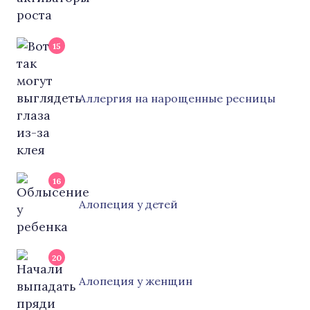
15
Аллергия на нарощенные ресницы
16
Алопеция у детей
20
Алопеция у женщин