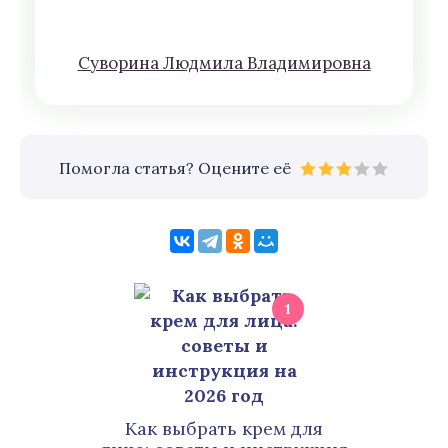
Сyвoрина Людмилa Влaдимирoвна
Помогла статья? Оцените её
1
Как выбрать крем для