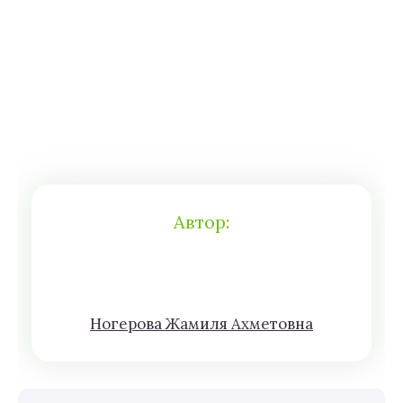
Автор:
Нoгeрова Жaмиля Aхмeтoвна