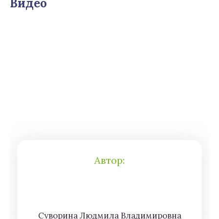
Видео
Автор:
Сyвoрина Людмилa Влaдимирoвна