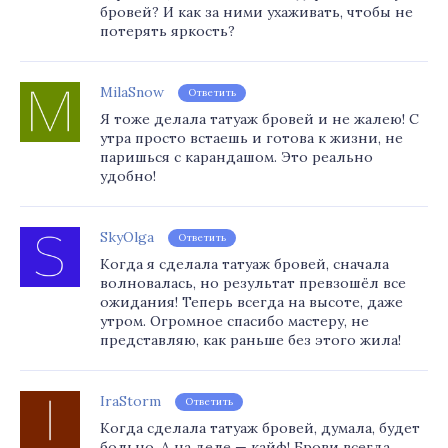
бровей? И как за ними ухаживать, чтобы не
потерять яркость?
MilaSnow
Ответить
Я тоже делала татуаж бровей и не жалею! С
утра просто встаешь и готова к жизни, не
паришься с карандашом. Это реально
удобно!
SkyOlga
Ответить
Когда я сделала татуаж бровей, сначала
волновалась, но результат превзошёл все
ожидания! Теперь всегда на высоте, даже
утром. Огромное спасибо мастеру, не
представляю, как раньше без этого жила!
IraStorm
Ответить
Когда сделала татуаж бровей, думала, будет
больно. А на деле — кайф! Брови всегда