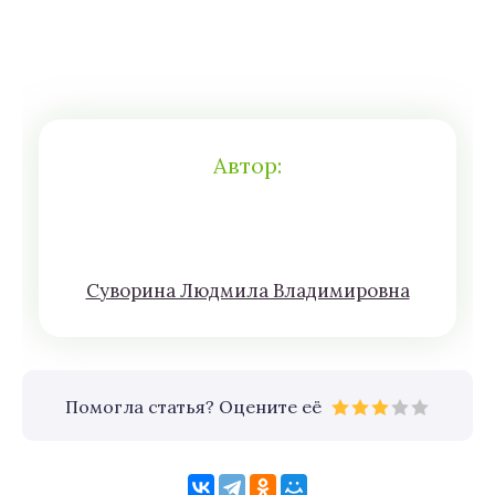
Автор:
Сyвoрина Людмилa Влaдимирoвна
Помогла статья? Оцените её