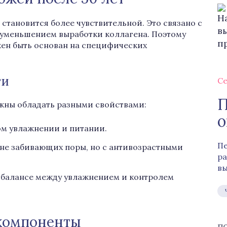
 становится более чувствительной. Это связано с
уменьшением выработки коллагена. Поэтому
жен быть основан на специфических
ти
Се
П
лжны обладать разными свойствами:
о
ом увлажнении и питании.
Пе
, не забивающих поры, но с антивозрастными
ра
вы
 балансе между увлажнением и контролем
 компоненты