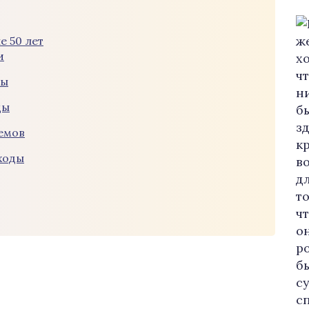
е 50 лет
и
ты
ды
емов
ходы