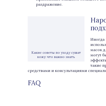
раздражение.
Наро
под
Иногда 
использ
масок д
Какие советы по уходу сушат
могут б
кожу: что важно знать
эффекти
такие п
средствами и консультациями специали
FAQ