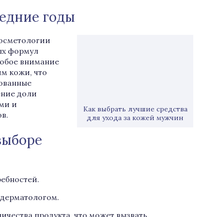
ледние годы
косметологии
ых формул
особое внимание
м кожи, что
рованные
ение доли
ми и
Как выбрать лучшие средства
в.
для ухода за кожей мужчин
выборе
ребностей.
 дерматологом.
чества продукта, что может вызвать