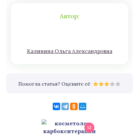
Автор:
Кaлининa Oльгa Aлексaндровна
Помогла статья? Оцените её
12