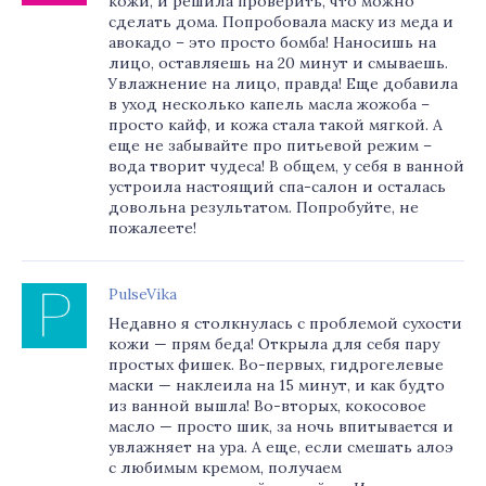
кожи, и решила проверить, что можно
сделать дома. Попробовала маску из меда и
авокадо – это просто бомба! Наносишь на
лицо, оставляешь на 20 минут и смываешь.
Увлажнение на лицо, правда! Еще добавила
в уход несколько капель масла жожоба –
просто кайф, и кожа стала такой мягкой. А
еще не забывайте про питьевой режим –
вода творит чудеса! В общем, у себя в ванной
устроила настоящий спа-салон и осталась
довольна результатом. Попробуйте, не
пожалеете!
PulseVika
Недавно я столкнулась с проблемой сухости
кожи — прям беда! Открыла для себя пару
простых фишек. Во-первых, гидрогелевые
маски — наклеила на 15 минут, и как будто
из ванной вышла! Во-вторых, кокосовое
масло — просто шик, за ночь впитывается и
увлажняет на ура. А еще, если смешать алоэ
с любимым кремом, получаем