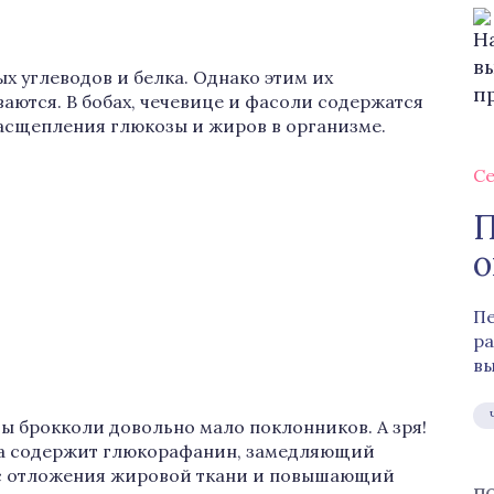
 углеводов и белка. Однако этим их
аются. В бобах, чечевице и фасоли содержатся
расщепления глюкозы и жиров в организме.
Се
П
о
Пе
ра
вы
ты брокколи довольно мало поклонников. А зря!
на содержит глюкорафанин, замедляющий
с отложения жировой ткани и повышающий