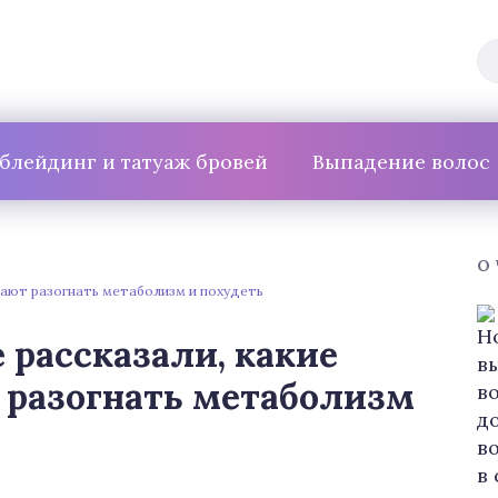
блейдинг и татуаж бровей
Выпадение волос
О
огают разогнать метаболизм и похудеть
 рассказали, какие
 разогнать метаболизм