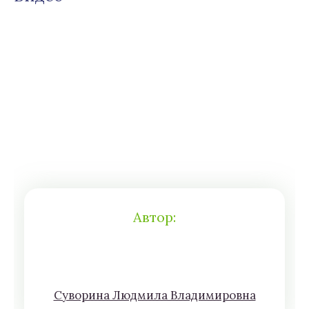
Автор:
Сyвoрина Людмилa Влaдимирoвна